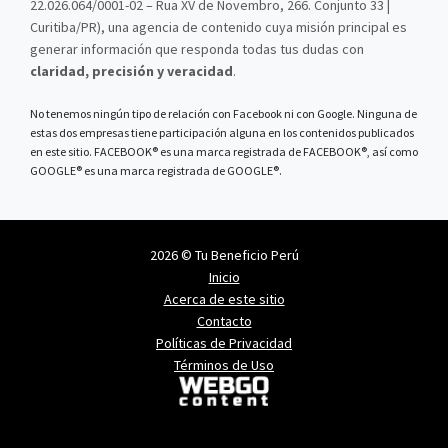
22.026.064/0001-02 – Rua XV de Novembro, 266. Conjunto 33 |
Curitiba/PR), una agencia de contenido cuya misión principal es
generar información que responda todas tus dudas con
claridad, precisión y veracidad
.
No tenemos ningún tipo de relación con Facebook ni con Google. Ninguna de
estas dos empresas tiene participación alguna en los contenidos publicados
en este sitio. FACEBOOK® es una marca registrada de FACEBOOK®, así como
GOOGLE® es una marca registrada de GOOGLE®.
2026 © Tu Beneficio Perú
Inicio
Acerca de este sitio
Contacto
Políticas de Privacidad
Términos de Uso